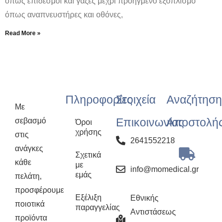
όπως επίδεσμοι και γάζες μέχρι προηγμένο εξοπλισμό
όπως αναπνευστήρες και οθόνες,
Read More »
Πληροφορίες
Στοιχεία
Αναζήτηση
Με
Επικοινωνίας
Αποστολή
σεβασμό
Όροι
χρήσης
στις
2641552218
ανάγκες
Σχετικά
κάθε
με
info@momedical.gr
εμάς
πελάτη,
προσφέρουμε
Εξέλιξη
Εθνικής
ποιοτικά
παραγγελίας
Αντιστάσεως
προϊόντα