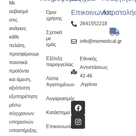
Με
Επικοινωνίας
Αποστολή
σεβασμό
Όροι
χρήσης
στις
2641552218
ανάγκες
Σχετικά
κάθε
με
info@momedical.gr
εμάς
πελάτη,
προσφέρουμε
Εξέλιξη
Εθνικής
ποιοτικά
παραγγελίας
Αντιστάσεως
προϊόντα
42-46
Λίστα
και άμεση,
,Αγρίνιο
Αγαπημένων
αξιόπιστη
εξυπηρέτηση
Λογαριασμός
μέσω
Κατάστημα
σύγχρονων
υπηρεσιών
Επικοινωνία
υποστήριξης.