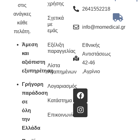
χρήσης
στις
2641552218
ανάγκες
Σχετικά
κάθε
με
info@momedical.gr
εμάς
πελάτη.
Άμεση
Εξέλιξη
Εθνικής
παραγγελίας
και
Αντιστάσεως
αξιόπιστη
42-46
Λίστα
εξυπηρέτηση
,Αγρίνιο
Αγαπημένων
Γρήγορη
Λογαριασμός
παράδοση
Κατάστημα
σε
όλη
Επικοινωνία
την
Ελλάδα