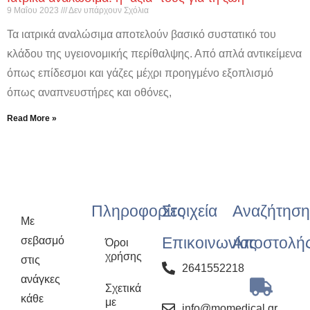
9 Μαΐου 2023
Δεν υπάρχουν Σχόλια
Τα ιατρικά αναλώσιμα αποτελούν βασικό συστατικό του
κλάδου της υγειονομικής περίθαλψης. Από απλά αντικείμενα
όπως επίδεσμοι και γάζες μέχρι προηγμένο εξοπλισμό
όπως αναπνευστήρες και οθόνες,
Read More »
Πληροφορίες
Στοιχεία
Αναζήτηση
Με
Επικοινωνίας
Αποστολή
σεβασμό
Όροι
χρήσης
στις
2641552218
ανάγκες
Σχετικά
κάθε
με
info@momedical.gr