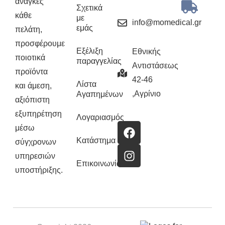
ανάγκες
Σχετικά
κάθε
με
info@momedical.gr
εμάς
πελάτη,
προσφέρουμε
Εξέλιξη
Εθνικής
ποιοτικά
παραγγελίας
Αντιστάσεως
προϊόντα
42-46
Λίστα
και άμεση,
,Αγρίνιο
Αγαπημένων
αξιόπιστη
εξυπηρέτηση
Λογαριασμός
μέσω
Κατάστημα
σύγχρονων
υπηρεσιών
Επικοινωνία
υποστήριξης.