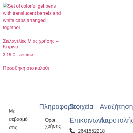
Σιελαντλίες Μιας χρήσης –
Κίτρινο
3,15
€
+ 24% ΦΠΑ
Προσθήκη στο καλάθι
Πληροφορίες
Στοιχεία
Αναζήτηση
Με
Επικοινωνίας
Αποστολή
σεβασμό
Όροι
χρήσης
στις
2641552218