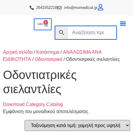
2641552218
info@momedical.gr
0
0,00
€
ΟΡΘΟΠΕΔΙΚ
ΚΑΤ ΟΙΚΟ
ΑΝΑΠΝΕΥΣΤΙΚΑ ΕΙΔΗ
Αρχική σελίδα
/
Κατάστημα
/
ΑΝΑΛΩΣΙΜΑ ΑΝΑ
ΕΙΔΙΚΟΤΗΤΑ
/
Οδοντιατρικά
/ Οδοντιατρικές σιελαντλίες
Οδοντιατρικές
σιελαντλίες
Download Category Catalog
Εμφάνιση του μοναδικού αποτελέσματος