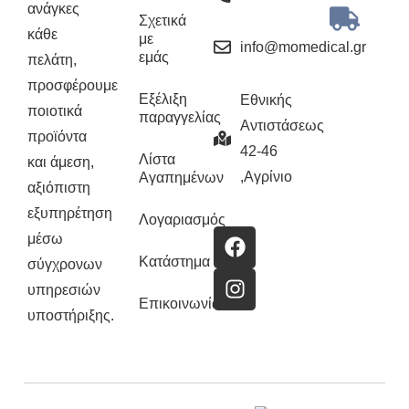
ανάγκες
Σχετικά
κάθε
με
info@momedical.gr
εμάς
πελάτη,
προσφέρουμε
Εξέλιξη
Εθνικής
ποιοτικά
παραγγελίας
Αντιστάσεως
προϊόντα
42-46
Λίστα
και άμεση,
,Αγρίνιο
Αγαπημένων
αξιόπιστη
εξυπηρέτηση
Λογαριασμός
μέσω
Κατάστημα
σύγχρονων
υπηρεσιών
Επικοινωνία
υποστήριξης.