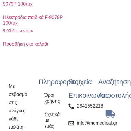
Ηλεκτρόδια παιδικά F-9079P
100τμχ
9,00
€
+ 24% ΦΠΑ
Προσθήκη στο καλάθι
Πληροφορίες
Στοιχεία
Αναζήτηση
Με
Επικοινωνίας
Αποστολή
σεβασμό
Όροι
χρήσης
στις
2641552218
ανάγκες
Σχετικά
κάθε
με
info@momedical.gr
εμάς
πελάτη,